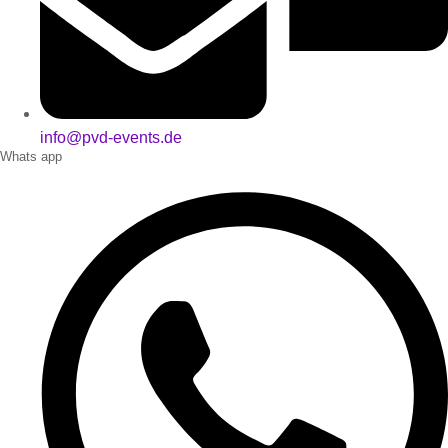
info@pvd-events.de
Whats app