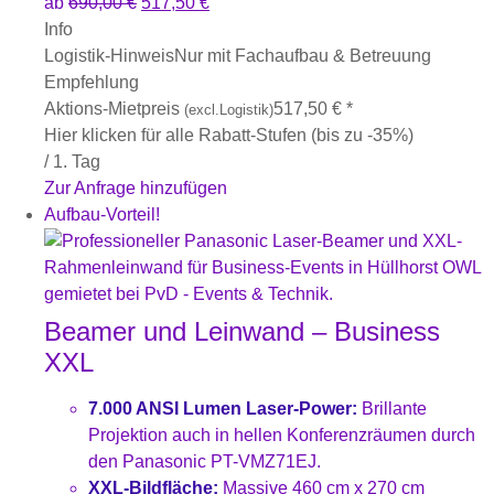
ab
690,00
€
517,50
€
Info
Logistik-Hinweis
Nur mit Fachaufbau & Betreuung
Empfehlung
Aktions-Mietpreis
517,50
€
*
(excl.Logistik)
Hier klicken für alle Rabatt-Stufen (bis zu -35%)
/ 1. Tag
Zur Anfrage hinzufügen
Aufbau-Vorteil!
Beamer und Leinwand – Business
XXL
7.000 ANSI Lumen Laser-Power:
Brillante
Projektion auch in hellen Konferenzräumen durch
den Panasonic PT-VMZ71EJ.
XXL-Bildfläche:
Massive 460 cm x 270 cm