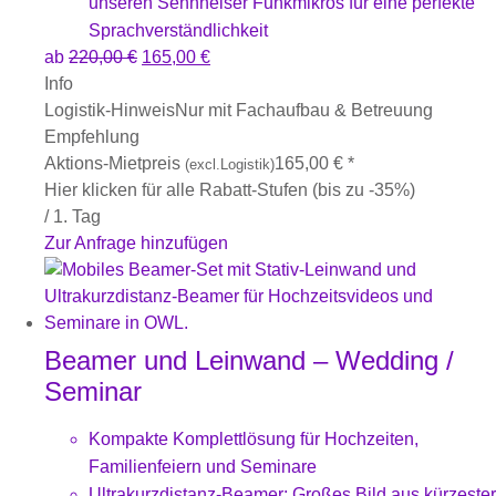
unseren Sennheiser Funkmikros für eine perfekte
Sprachverständlichkeit
ab
220,00
€
165,00
€
Info
Logistik-Hinweis
Nur mit Fachaufbau & Betreuung
Empfehlung
Aktions-Mietpreis
165,00
€
*
(excl.Logistik)
Hier klicken für alle Rabatt-Stufen (bis zu -35%)
/ 1. Tag
Zur Anfrage hinzufügen
Beamer und Leinwand – Wedding /
Seminar
Kompakte Komplettlösung für Hochzeiten,
Familienfeiern und Seminare
Ultrakurzdistanz-Beamer: Großes Bild aus kürzester