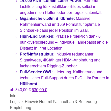
14.000 ANSI Lumen Laser-Power:
Extreme
Lichtleistung für kristallklare Bilder, selbst in
ungedimmten Hallen oder bei Tageslichteinfall.
Gigantische 6,50m Bildbreite:
Massive
Rahmenleinwand im 16:9 Format für optimale
Sichtbarkeit aus jeder Position im Saal.
High-End Optiken:
Präzise Projektion dank 6
punkt verschiebung – individuell angepasst an die
Distanz in Ihrer Location.
Profi-Infrastruktur:
Inklusive redundanter
Signalwege, 4K-fähiger HDMI-Anbindung und
fachgerechtem Rigging-Zubehör.
Full-Service OWL:
Lieferung, Kalibrierung und
technischer Full-Support durch PvD – Ihr Partner in
Hüllhorst
.
ab
840,00
€
630,00
€
Info
Logistik-Hinweis
Nur mit Fachaufbau & Betreuung
Empfehlung