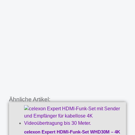
Ähnliche Artikel:
celexon Expert HDMI-Funk-Set WHD30M – 4K