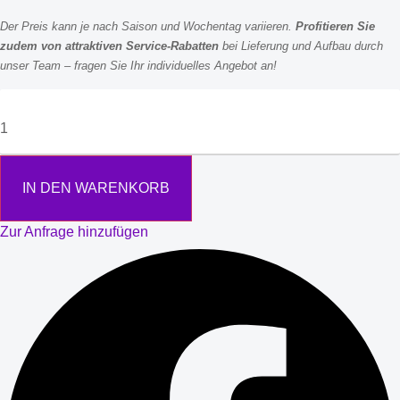
Der Preis kann je nach Saison und Wochentag variieren.
Profitieren Sie
zudem von attraktiven Service-Rabatten
bei Lieferung und Aufbau durch
unser Team – fragen Sie Ihr individuelles Angebot an!
IN DEN WARENKORB
Zur Anfrage hinzufügen