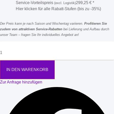
Service-Vorteilspreis
299,25
€
*
(excl. Logistik)
Hier klicken für alle Rabatt-Stufen (bis zu -35%)
Der Preis kann je nach Saison und Wochentag variieren.
Profitieren Sie
zudem von attraktiven Service-Rabatten
bei Lieferung und Aufbau durch
unser Team – fragen Sie Ihr individuelles Angebot an!
IN DEN WARENKORB
Zur Anfrage hinzufügen