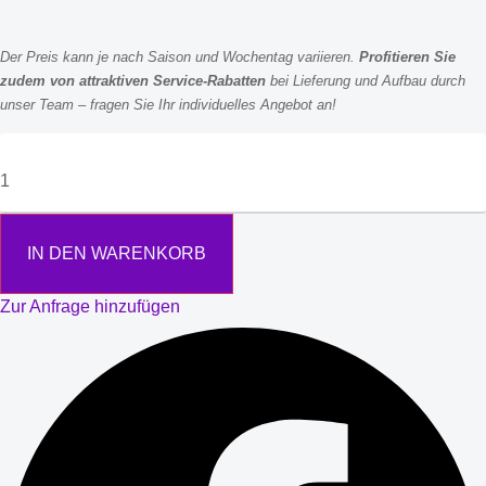
Der Preis kann je nach Saison und Wochentag variieren.
Profitieren Sie
zudem von attraktiven Service-Rabatten
bei Lieferung und Aufbau durch
unser Team – fragen Sie Ihr individuelles Angebot an!
IN DEN WARENKORB
Zur Anfrage hinzufügen