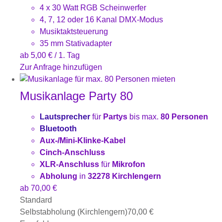
4 x 30 Watt RGB Scheinwerfer
4, 7, 12 oder 16 Kanal DMX-Modus
Musiktaktsteuerung
35 mm Stativadapter
ab
5,00
€
/ 1. Tag
Zur Anfrage hinzufügen
Musikanlage Party 80
Lautsprecher
für
Partys
bis max.
80 Personen
Bluetooth
Aux-/Mini-Klinke-Kabel
Cinch-Anschluss
XLR-Anschluss
für
Mikrofon
Abholung
in
32278 Kirchlengern
ab
70,00
€
Standard
Selbstabholung (Kirchlengern)
70,00
€