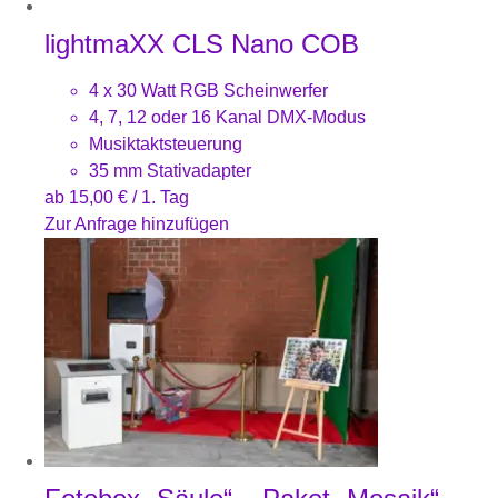
lightmaXX CLS Nano COB
4 x 30 Watt RGB Scheinwerfer
4, 7, 12 oder 16 Kanal DMX-Modus
Musiktaktsteuerung
35 mm Stativadapter
ab
15,00
€
/ 1. Tag
Zur Anfrage hinzufügen