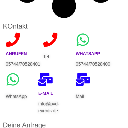
KOntakt
ANRUFEN
WHATSAPP
Tel
05744/70528401
05744/70528400
E-MAIL
WhatsApp
Mail
info@pvd-
events.de
Deine Anfrage