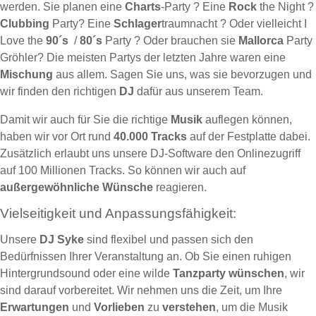
werden. Sie planen eine
Charts
-Party ? Eine
Rock
the Night ?
Clubbing
Party? Eine
Schlager
traumnacht ? Oder vielleicht I
Love the
90´s
/
80´s
Party ? Oder brauchen sie
Mallorca
Party
Gröhler? Die meisten Partys der letzten Jahre waren eine
Mischung
aus allem. Sagen Sie uns, was sie bevorzugen und
wir finden den richtigen
DJ
dafür aus unserem Team.
Damit wir auch für Sie die richtige
Musik
auflegen können,
haben wir vor Ort rund
40.000 Tracks
auf der Festplatte dabei.
Zusätzlich erlaubt uns unsere DJ-Software den Onlinezugriff
auf 100 Millionen Tracks. So können wir auch auf
außergewöhnliche Wünsche
reagieren.
Vielseitigkeit und Anpassungsfähigkeit:
Unsere
DJ Syke
sind flexibel und passen sich den
Bedürfnissen Ihrer Veranstaltung an. Ob Sie einen ruhigen
Hintergrundsound oder eine wilde
Tanzparty
wünschen
, wir
sind darauf vorbereitet. Wir nehmen uns die Zeit, um Ihre
Erwartungen
und
Vorlieben
zu
verstehen
, um die Musik