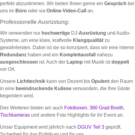
perfekt abzustimmen. Wir bieten Ihnen gerne ein
Gespräch
bei
uns im
Büro
oder via
Online-Video-Call
an.
Professionelle Ausrüstung:
Wir verwenden nur
hochwertige
DJ-
Ausrüstung
und Audio-
Systeme, um eine klare, kraftvolle
Klangqualität
zu
gewährleisten. Dabei ist sie so konzipiert, dass wir eine interne
Redundanz
haben und ein
Komplettausfall
nahezu
ausgeschlossen
ist. Auch der
Laptop
mit Musik ist
doppelt
vor Ort.
Unsere
Lichttechnik
kann von Dezent bis
Opulent
den Raum
in eine
beeindruckende Kulisse
verwandeln, die Ihre Gäste
begeistern wird.
Des Weiteren bieten wir auch
Fotoboxen.
360 Grad Booth,
Tischkameras
und andere Foto Highlights für ihr Event an.
Unser Equipment wird jährlich nach
DGUV Teil 3
geprüft.
Sicherheit für das Publikum und für uns.