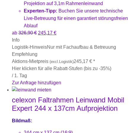
Projektion auf 3,1m Rahmenleinwand
Experten-Tipp:
Buchen Sie unsere technische
Live-Betreuung für einen garantiert störungsfreien
Ablauf
ab
326,90
€
245,17
€
Info
Logistik-Hinweis
Nur mit Fachaufbau & Betreuung
Empfehlung
Aktions-Mietpreis
245,17
€
*
(excl.Logistik)
Hier klicken für alle Rabatt-Stufen (bis zu -35%)
/ 1. Tag
Zur Anfrage hinzufügen
celexon Faltrahmen Leinwand Mobil
Expert 244 x 137cm Aufprojektion
Bildmaß:
244 cm x 137 cm (16:9)