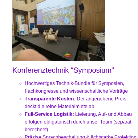
Konferenztechnik “Symposium”
Hochwertiges Technik-Bundle für Symposien,
Fachkongresse und wissenschaftliche Vorträge
Transparente Kosten:
Der angegebene Preis
deckt die reine Materialmiete ab
Full-Service Logistik:
Lieferung, Auf- und Abbau
erfolgen obligatorisch durch unser Team (separat
berechnet)
Präzise Sprachbeschallung & lichtstarke Projektion