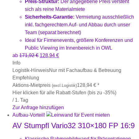
Preis-Struktur:
Der angegebene Preis versteht
sich als reine Materialmiete
Sicherheits-Garantie:
Vermietung ausschließlich
inkl. fachgerechtem Auf- und Abbau durch unser
Team (separat berechnet)
Ideal für Firmenevents, größere Konferenzen und
Public Viewing im Innenbereich in OWL
ab
171,92
€
128,94
€
Info
Logistik-Hinweis
Nur mit Fachaufbau & Betreuung
Empfehlung
Aktions-Mietpreis
128,94
€
*
(excl.Logistik)
Hier klicken für alle Rabatt-Stufen (bis zu -35%)
/ 1. Tag
Zur Anfrage hinzufügen
Aufbau-Vorteil!
AV Stumpfl Vario32 310×180 FP 16:9
Klassische Rahmenbildwand für Präsentationen