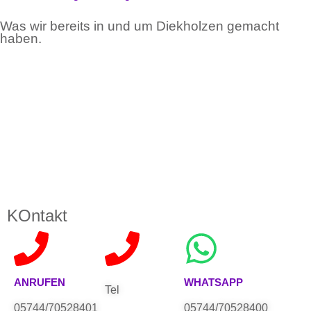
Was wir bereits in und um Diekholzen gemacht
haben.
KOntakt
ANRUFEN
WHATSAPP
Tel
05744/70528401
05744/70528400