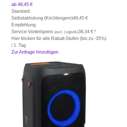
ab
48,45
€
Standard
Selbstabholung (Kirchlengern)
48,45
€
Empfehlung
Service-Vorteilspreis
36,34
€
*
(excl. Logistik)
Hier klicken für alle Rabatt-Stufen (bis zu -35%)
/ 1. Tag
Zur Anfrage hinzufügen