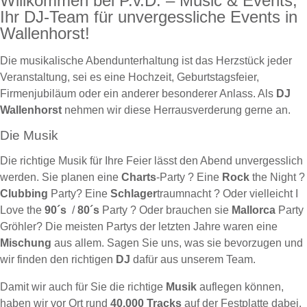
Willkommen bei P.v.D. – Music & Events,
Ihr DJ-Team für unvergessliche Events in
Wallenhorst!
Die musikalische Abendunterhaltung ist das Herzstück jeder
Veranstaltung, sei es eine Hochzeit, Geburtstagsfeier,
Firmenjubiläum oder ein anderer besonderer Anlass. Als
DJ
Wallenhorst
nehmen wir diese Herrausverderung gerne an.
Die Musik
Die richtige Musik für Ihre Feier lässt den Abend unvergesslich
werden. Sie planen eine
Charts
-Party ? Eine
Rock
the Night ?
Clubbing
Party? Eine
Schlager
traumnacht ? Oder vielleicht I
Love the
90´s
/
80´s
Party ? Oder brauchen sie
Mallorca
Party
Gröhler? Die meisten Partys der letzten Jahre waren eine
Mischung
aus allem. Sagen Sie uns, was sie bevorzugen und
wir finden den richtigen
DJ
dafür aus unserem Team.
Damit wir auch für Sie die richtige
Musik
auflegen können,
haben wir vor Ort rund
40.000 Tracks
auf der Festplatte dabei.