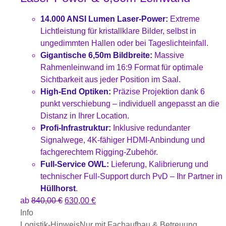
14.000 ANSI Lumen Laser-Power:
Extreme
Lichtleistung für kristallklare Bilder, selbst in
ungedimmten Hallen oder bei Tageslichteinfall.
Gigantische 6,50m Bildbreite:
Massive
Rahmenleinwand im 16:9 Format für optimale
Sichtbarkeit aus jeder Position im Saal.
High-End Optiken:
Präzise Projektion dank 6
punkt verschiebung – individuell angepasst an die
Distanz in Ihrer Location.
Profi-Infrastruktur:
Inklusive redundanter
Signalwege, 4K-fähiger HDMI-Anbindung und
fachgerechtem Rigging-Zubehör.
Full-Service OWL:
Lieferung, Kalibrierung und
technischer Full-Support durch PvD – Ihr Partner in
Hüllhorst
.
ab
840,00
€
630,00
€
Info
Logistik-Hinweis
Nur mit Fachaufbau & Betreuung